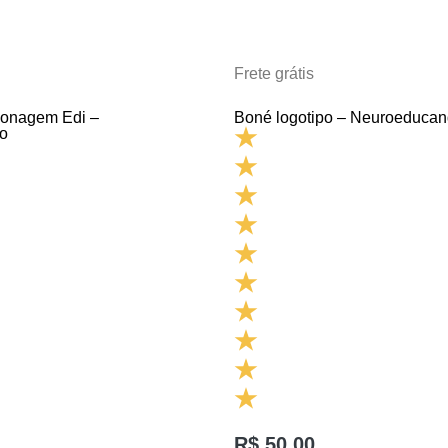
Frete grátis
sonagem Edi –
Boné logotipo – Neuroeducan
o
R$
50,00