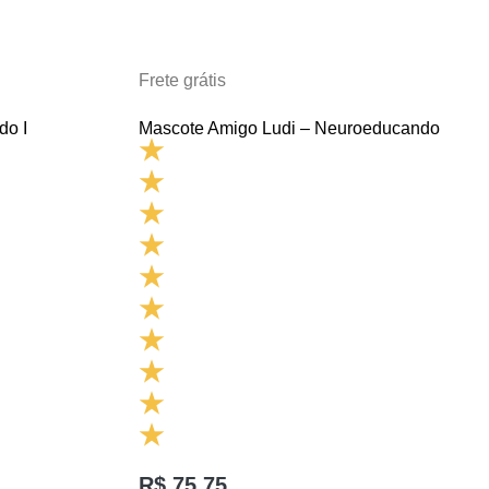
Frete grátis
do I
Mascote Amigo Ludi – Neuroeducando
R$
75,75