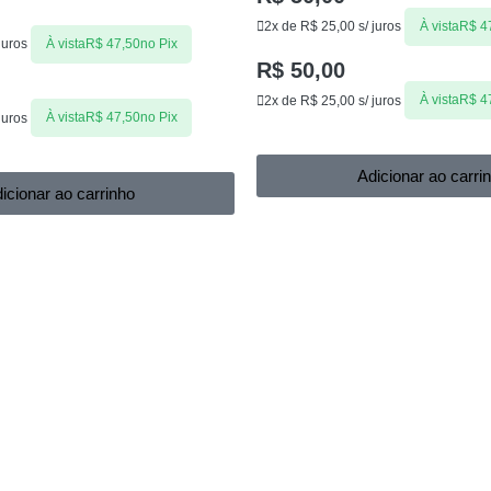
2x de
R$
25,00
s/ juros
À vista
R$
4
juros
À vista
R$
47,50
no Pix
R$
50,00
2x de
R$
25,00
s/ juros
À vista
R$
4
juros
À vista
R$
47,50
no Pix
Adicionar ao carri
icionar ao carrinho