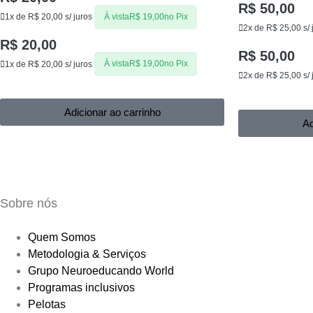
R$
50,00
1x de
R$
20,00
s/ juros
À vista
R$
19,00
no Pix
2x de
R$
25,00
s/ 
R$
20,00
R$
50,00
1x de
R$
20,00
s/ juros
À vista
R$
19,00
no Pix
2x de
R$
25,00
s/ 
Adicionar ao carrinho
Ad
Sobre nós
Quem Somos
Metodologia & Serviços
Grupo Neuroeducando World
Programas inclusivos
Pelotas