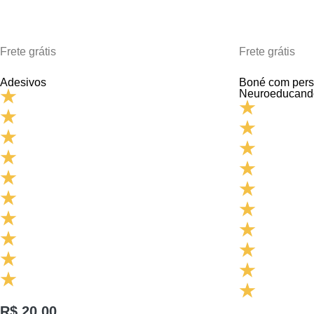
Frete grátis
Frete grátis
Adesivos
Boné com per
Neuroeducand
R$
20,00