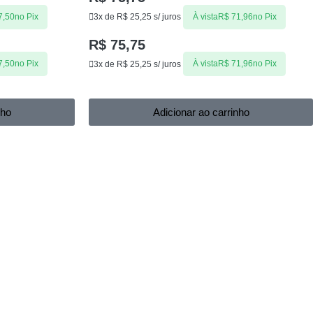
7,50
no Pix
3x de
R$
25,25
s/ juros
À vista
R$
71,96
no Pix
R$
75,75
7,50
no Pix
3x de
R$
25,25
s/ juros
À vista
R$
71,96
no Pix
nho
Adicionar ao carrinho