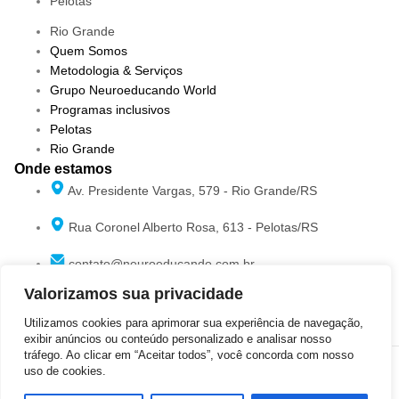
Pelotas
Rio Grande
Quem Somos
Metodologia & Serviços
Grupo Neuroeducando World
Programas inclusivos
Pelotas
Rio Grande
Onde estamos
Av. Presidente Vargas, 579 - Rio Grande/RS
Rua Coronel Alberto Rosa, 613 - Pelotas/RS
contato@neuroeducando.com.br
Valorizamos sua privacidade
(53)99130-9008
Utilizamos cookies para aprimorar sua experiência de navegação,
exibir anúncios ou conteúdo personalizado e analisar nosso
tráfego. Ao clicar em “Aceitar todos”, você concorda com nosso
uso de cookies.
Privacidade
Termos de uso