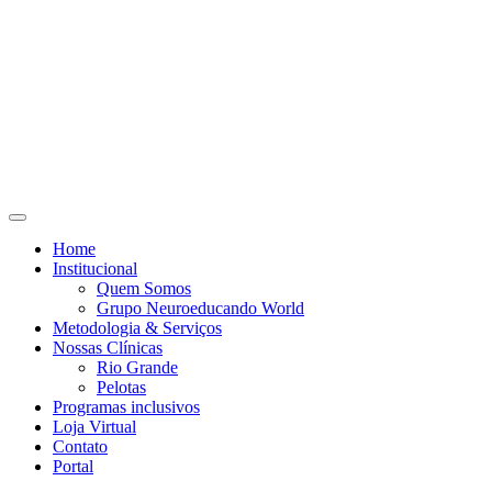
Ir
para
o
conteúdo
Home
Institucional
Quem Somos
Grupo Neuroeducando World
Metodologia & Serviços
Nossas Clínicas
Rio Grande
Pelotas
Programas inclusivos
Loja Virtual
Contato
Portal